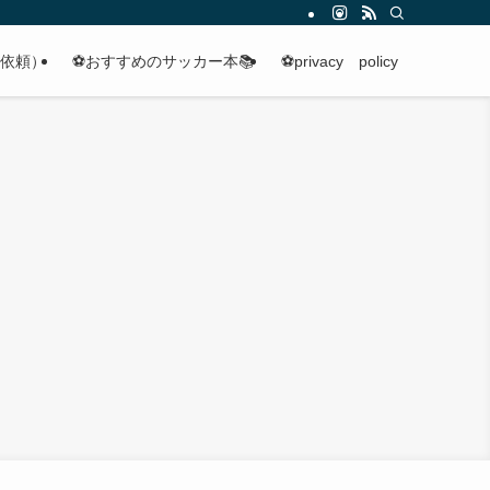
（分析依頼）
⚽️おすすめのサッカー本📚
⚽️privacy policy