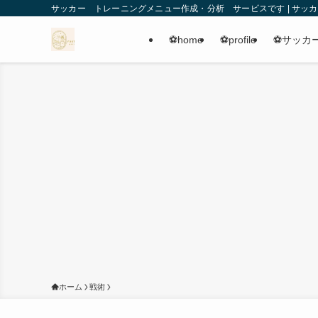
サッカー トレーニングメニュー作成・分析 サービスです | サッカ
⚽️home
⚽️profile
⚽️サッ
ホーム
戦術