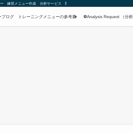
ー 練習メニュー作成 分析サービス 関わる全ての人々の灯台(Faro)に
カーブログ トレーニングメニューの参考書
⚽️Analysis Request 